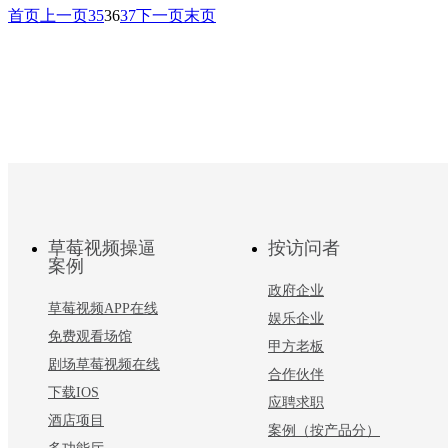
HF121
首页
上一页
35
36
37
下一页
末页
HF系列箱体结构采用俄罗斯桦木
箱体反射带来的声染，采用多
面喷…
草莓视频操逼
按访问者
案例
政府企业
草莓视频APP在线
娱乐企业
免费观看场馆
甲方老板
剧场草莓视频在线
合作伙伴
下载IOS
应聘求职
酒店项目
案例（按产品分）