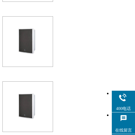
ΣH118B
ΣH高声压演出音箱是利用电脑设
扬声器的应用材料，加工
声器产…
C-Frie15
>>两单元两分频倒相式全频音
元
400电话
在线留言