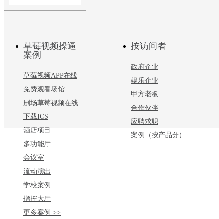
PRS数字网络数模功放 PL
草莓视频操逼
大器 PRS功放产品 DAN
按访问者
案例
政府企业
草莓视频APP在线
娱乐企业
免费观看场馆
甲方老板
剧场草莓视频在线
合作伙伴
下载IOS
应聘求职
酒店项目
案例（按产品分）
多功能厅
会议室
流动演出
学校案例
指挥大厅
更多案例 >>