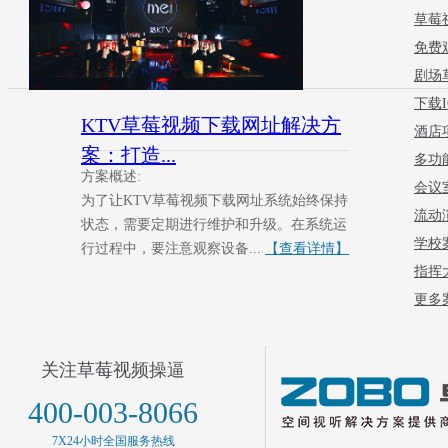
草莓
免费
剧场
下载I
KTV草莓视频下载网址解决方
酒店
案：打造...
多功
方案概述:
会议
为了让KTV草莓视频下载网址系统始终保持
流动
状态，需要定期进行维护和升级。在系统运
学校
行过程中，要注意观察设备...
【查看详情】
指挥
更多案
关注草莓视频操逼
400-003-8066
7X24小时全国服务热线