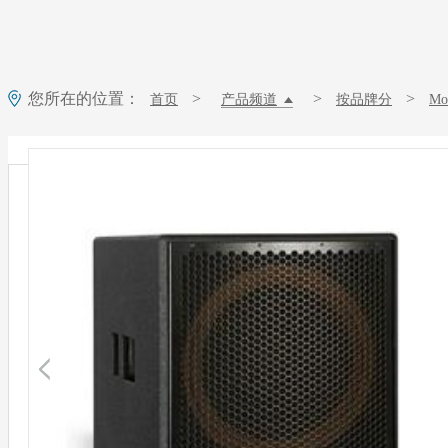
您所在的位置：
>
>
>
首页
产品频道
按品牌分
M
Montarbo蒙特宝草莓视频下载网址 EARTH系列 EARTH118 