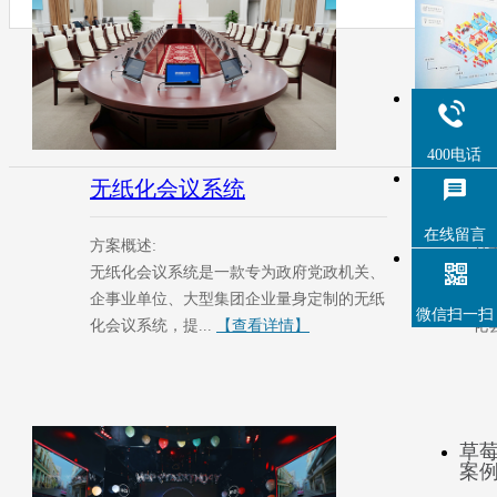
400电话
无纸化会议系统
无
在线留言
方案概述:
方
无纸化会议系统是一款专为政府党政机关、
无
企事业单位、大型集团企业量身定制的无纸
企
微信扫一扫
化会议系统，提...
【查看详情】
化会
草
案