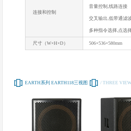
音量控制,线路连接
连接和控制
交叉输出,低带通滤
多种指令选择,点选择
尺寸（W×H×D）
506×536×580mm
EARTH系列 EARTH118三视图
/ THREE VIE