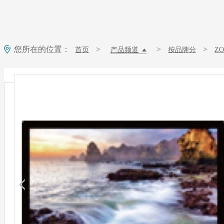
您所在的位置：
>
>
>
首页
产品频道
按品牌分
Z
ZOBO 会议室系统 IRS-A10.1W/IRS-A13.3W壁挂式信息发布屏（and