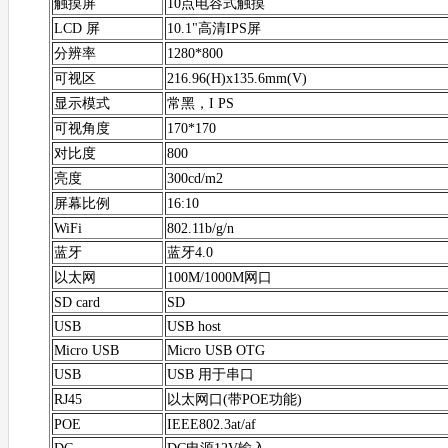
触摸屏
10点电容式触摸
LCD 屏
10.1"高清IPS屏
分辨率
1280*800
可视区
216.96(H)x135.6mm(V)
显示模式
常黑，I PS
可视角度
170*170
对比度
800
亮度
300cd/m2
屏幕比例
16:10
WiFi
802.11b/g/n
蓝牙
蓝牙4.0
以太网
100M/1000M网口
SD card
SD
USB
USB host
Micro USB
Micro USB OTG
USB
USB 用于串口
RJ45
以太网口(带POE功能)
POE
IEEE802.3at/af