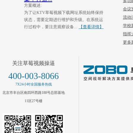
多功
方案概述:
会议
为了让KTV草莓视频下载网址系统始终保持
流动
状态，需要定期进行维护和升级。在系统运
学校
行过程中，要注意观察设备...
【查看详情】
指挥
更多案
关注草莓视频操逼
400-003-8066
7X24小时全国服务热线
北京市丰台区南四环西路188号总部基地
11区27号楼