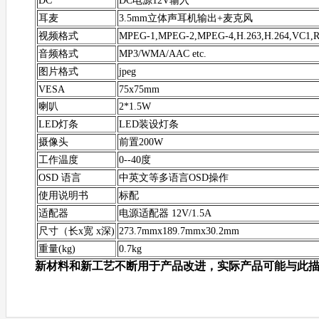
DC
DC电源12V输入
耳麦
3.5mm立体声耳机输出+麦克风
视频格式
MPEG-1,MPEG-2,MPEG-4,H.263,H.264,VC
音频格式
MP3/WMA/AAC etc.
图片格式
jpeg
VESA
75x75mm
喇叭
2*1.5W
LED灯条
LED装设灯条
摄像头
前置200W
工作温度
0--40度
OSD 语言
中英文等多语言OSD操作
使用说明书
标配
适配器
电源适配器 12V/1.5A
尺寸（长x宽 x深)
273.7mmx189.7mmx30.2mm
重量(kg)
0.7kg
新材料和新工艺不断用于产品改进，实际产品可能与此描