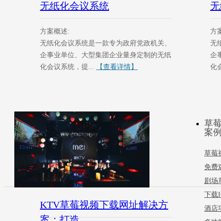
无纸化会议系统
无
方案概述:
方
无纸化会议系统是一款专为政府党政机关、
无
企事业单位、大型集团企业量身定制的无纸
企
化会议系统，提...
【查看详情】
化会
草
案
草莓
免费
剧场
下载I
KTV草莓视频下载网址解决方
酒店
案：打造...