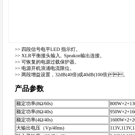
>> 四段信号电平LED 指示灯。
>> XLR平衡接头输入, Speakon输出连接。
>> 可恢复的电源过载保护器。
>> 电源开机浪涌电流限位。
>> 两段增益设置，32dB(40倍)或40dB(100倍)。
产品参数
额定功率(8Ω/60s)
800W×2+1
额定功率(8Ω/40s)
950W×2+1
额定功率(4Ω/40s)
1600W×2+
大输出电压（Vp/40ms)
113V,113V,