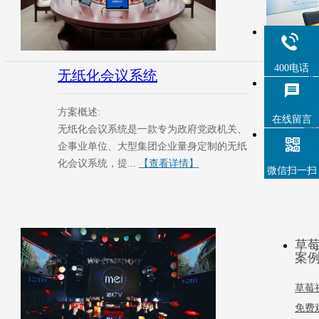
400电话
无纸化会议系统
无
方案概述:
方
在线留言
无纸化会议系统是一款专为政府党政机关、
无
企事业单位、大型集团企业量身定制的无纸
企
化会议系统，提...
【查看详情】
化会
微信扫一扫
草
案
草莓
免费