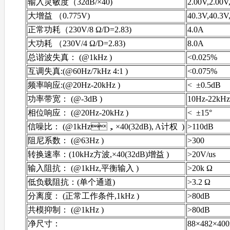
输入灵敏度（32dB/×40)
2.00V,2.00V
大增益 （0.775V)
40.3V,40.3V
正常功耗（230V/8 Ω/D=2.83)
4.0A
大功耗 （230V/4 Ω/D=2.83)
8.0A
总谐波失真： (@1kHz )
<0.025%
互调失真:(@60Hz/7kHz 4:1 )
<0.075%
频率响应:(@20Hz-20kHz )
< ±0.5dB
功率带宽： (@-3dB )
10Hz-22kH
相位响应： (@20Hz-20kHz )
< ±15°
信噪比： (@1kHz，×40(32dB), A计权 )
>110dB
阻尼系数： (@63Hz )
>300
转换速率：(10kHz方波,×40(32dB)增益 )
>20V/us
输入阻抗： (@1kHz,平衡输入 )
>20k Ω
低负载阻抗：(单个通道)
>3.2 Ω
分离度： (正常工作条件,1kHz )
>80dB
共模抑制： (@1kHz )
>80dB
净尺寸：
88×482×40