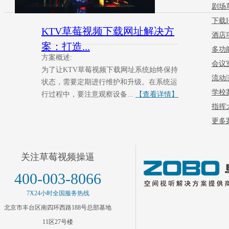
剧场
下载I
KTV草莓视频下载网址解决方
酒店
案：打造...
多功
方案概述:
会议
为了让KTV草莓视频下载网址系统始终保持
流动
状态，需要定期进行维护和升级。在系统运
学校
行过程中，要注意观察设备...
【查看详情】
指挥
更多案
关注草莓视频操逼
400-003-8066
7X24小时全国服务热线
北京市丰台区南四环西路188号总部基地
11区27号楼