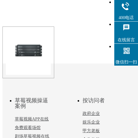
400电话
在线留言
微信扫一扫
D248(F)数字音频网络
草莓视频操逼
按访问者
独立运行无需其它设备干预。
案例
政府企业
草莓视频APP在线
娱乐企业
免费观看场馆
甲方老板
剧场草莓视频在线